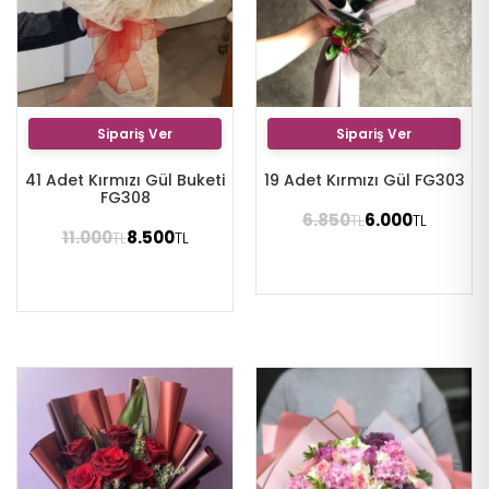
Sipariş Ver
Sipariş Ver
41 Adet Kırmızı Gül Buketi
19 Adet Kırmızı Gül FG303
FG308
6.850
6.000
TL
TL
11.000
8.500
TL
TL