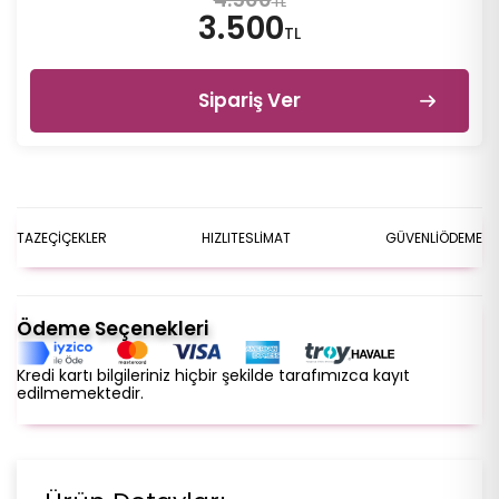
TL
3.500
TL
Sipariş Ver
TAZE
ÇİÇEKLER
HIZLI
TESLİMAT
GÜVENLİ
ÖDEME
Ödeme Seçenekleri
Kredi kartı bilgileriniz hiçbir şekilde tarafımızca kayıt
edilmemektedir.