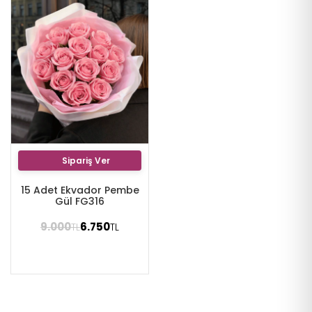
Sipariş Ver
15 Adet Ekvador Pembe
Gül FG316
9.000
6.750
TL
TL