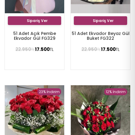
Sipariş Ver
Sipariş Ver
51 Adet Açık Pembe
51 Adet Ekvador Beyaz Gül
Ekvador Gül FG329
Buket FG322
22.950
17.500
22.950
17.500
TL
TL
TL
TL
23% İndirim
12% İndirim