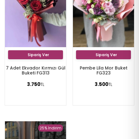
Sipariş Ver
Sipariş Ver
7 Adet Ekvador Kırmızı Gül
Pembe Lila Mor Buket
Buketi FG313
FG323
3.750
3.500
TL
TL
25% İndirim