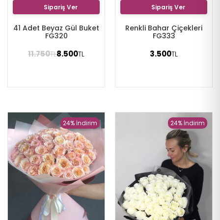
Sipariş Ver
Sipariş Ver
41 Adet Beyaz Gül Buket
Renkli Bahar Çiçekleri
FG320
FG333
11.750
8.500
3.500
TL
TL
TL
24% İndirim
24% İndirim