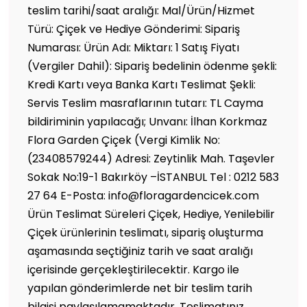
teslim tarihi/saat aralığı: Mal/Ürün/Hizmet
Türü: Çiçek ve Hediye Gönderimi: Sipariş
Numarası: Ürün Adı: Miktarı: 1 Satış Fiyatı
(Vergiler Dahil): Sipariş bedelinin ödenme şekli:
Kredi Kartı veya Banka Kartı Teslimat Şekli:
Servis Teslim masraflarının tutarı: TL Cayma
bildiriminin yapılacağı; Unvanı: İlhan Korkmaz
Flora Garden Çiçek (Vergi Kimlik No:
(23408579244) Adresi: Zeytinlik Mah. Taşevler
Sokak No:19-1 Bakırköy –İSTANBUL Tel : 0212 583
27 64 E-Posta: info@floragardencicek.com
Ürün Teslimat Süreleri Çiçek, Hediye, Yenilebilir
Çiçek ürünlerinin teslimatı, sipariş oluşturma
aşamasında seçtiğiniz tarih ve saat aralığı
içerisinde gerçekleştirilecektir. Kargo ile
yapılan gönderimlerde net bir teslim tarih
bilgisi paylaşılamamaktadır. Teslimatınız,