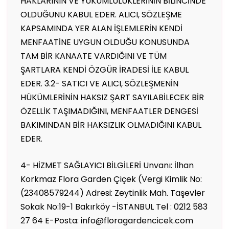
HAKLARININ VE YÜKÜMLÜLÜKLERİNİN BİLİNCİNDE
OLDUĞUNU KABUL EDER. ALICI, SÖZLEŞME
KAPSAMINDA YER ALAN İŞLEMLERİN KENDİ
MENFAATİNE UYGUN OLDUĞU KONUSUNDA
TAM BİR KANAATE VARDIĞINI VE TÜM
ŞARTLARA KENDİ ÖZGÜR İRADESİ İLE KABUL
EDER. 3.2- SATICI VE ALICI, SÖZLEŞMENİN
HÜKÜMLERİNİN HAKSIZ ŞART SAYILABİLECEK BİR
ÖZELLİK TAŞIMADIĞINI, MENFAATLER DENGESİ
BAKIMINDAN BİR HAKSIZLIK OLMADIĞINI KABUL
EDER.
4- HİZMET SAĞLAYICI BİLGİLERİ Unvanı: İlhan
Korkmaz Flora Garden Çiçek (Vergi Kimlik No:
(23408579244) Adresi: Zeytinlik Mah. Taşevler
Sokak No:19-1 Bakırköy -İSTANBUL Tel : 0212 583
27 64 E-Posta: info@floragardencicek.com