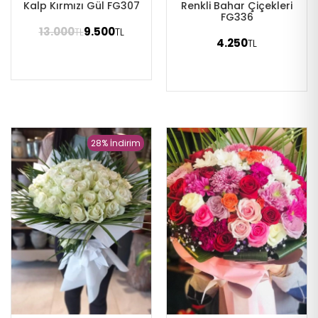
Kalp Kırmızı Gül FG307
Renkli Bahar Çiçekleri
FG336
13.000
9.500
TL
TL
4.250
TL
28% İndirim