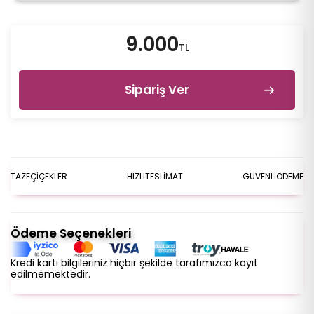
9.000
TL
Sipariş Ver
TAZE
ÇİÇEKLER
HIZLI
TESLİMAT
GÜVENLİ
ÖDEME
Ödeme Seçenekleri
Kredi kartı bilgileriniz hiçbir şekilde tarafımızca kayıt
edilmemektedir.