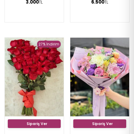
3.000
6.500
TL
TL
27% İndirim
Sipariş Ver
Sipariş Ver