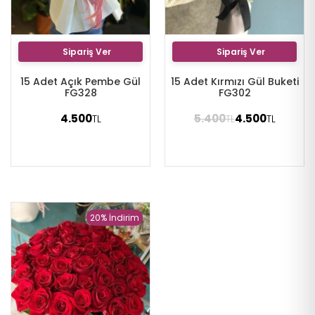
Sipariş Ver
Sipariş Ver
15 Adet Açık Pembe Gül
15 Adet Kırmızı Gül Buketi
FG328
FG302
4.500
5.400
4.500
TL
TL
TL
20% İndirim