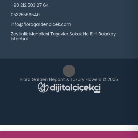
+90 212 583 27 64
05325566540
info@floragardencicek.com
Zeytinlik Mahallesi Taşevler Sokak No:19-1 Bakırköy
İstanbul
Flora Garden Elegant & Luxury Flowers © 2005