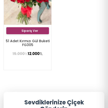
Sipariş Ver
51 Adet Kırmızı Gül Buketi
FG305
15.000
12.000
TL
TL
Sevdiklerinize Çiçek