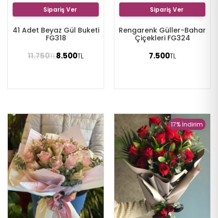
Sipariş Ver
Sipariş Ver
41 Adet Beyaz Gül Buketi
Rengarenk Güller-Bahar
FG318
Çiçekleri FG324
11.750
8.500
7.500
TL
TL
TL
17% İndirim