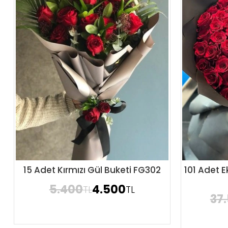
15 Adet Kırmızı Gül Buketi FG302
101 Adet E
Sipariş Ver
5.400
4.500
TL
TL
37