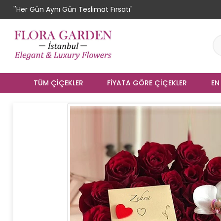
''Her Gün Aynı Gün Teslimat Fırsatı"
TÜM ÇIÇEKLER
FIYATA GÖRE ÇIÇEKLER
EN