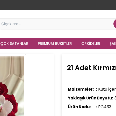
 ÇOK SATANLAR
PREMIUM BUKETLER
ORKIDELER
ŞAK
21 Adet Kırmız
Kutu İçer
Malzemeler:
Yaklaşık Ürün Boyutu:
FG433
Ürün Kodu: