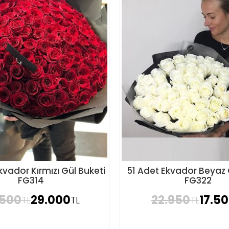
kvador Kırmızı Gül Buketi
51 Adet Ekvador Beyaz 
Sipariş Ver
Sipariş Ver
FG314
FG322
.500
29.000
22.950
17.5
TL
TL
TL