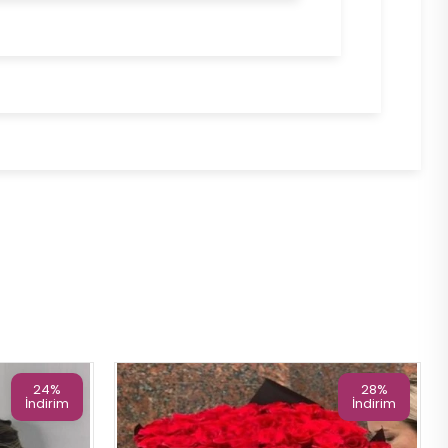
24%
28%
İndirim
İndirim