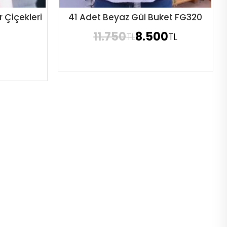
 Çiçekleri
41 Adet Beyaz Gül Buket FG320
Sipariş Ver
11.750
8.500
TL
TL