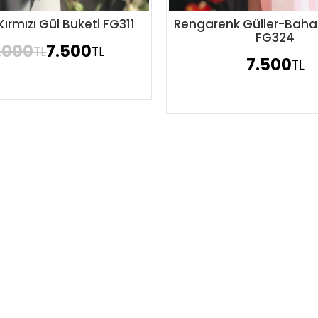
Kırmızı Gül Buketi FG311
Rengarenk Güller-Bahar
Sipariş Ver
Sipariş Ver
FG324
.000
7.500
TL
TL
7.500
TL