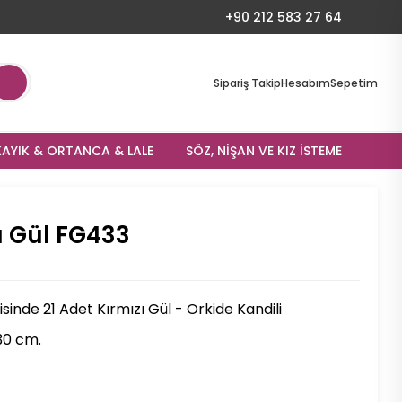
+90 212 583 27 64
Sipariş Takip
Hesabım
Sepetim
AYIK & ORTANCA & LALE
SÖZ, NIŞAN VE KIZ İSTEME
ı Gül FG433
isinde 21 Adet Kırmızı Gül - Orkide Kandili
30 cm.