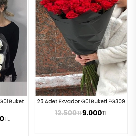
Gül Buket
25 Adet Ekvador Gül Buketi FG309
Sipariş Ver
12.500
9.000
TL
TL
00
TL