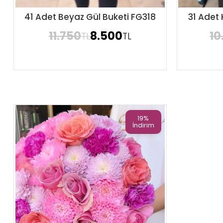
41 Adet Beyaz Gül Buketi FG318
31 Adet 
Sipariş Ver
11.750
8.500
10
TL
TL
19%
İndirim