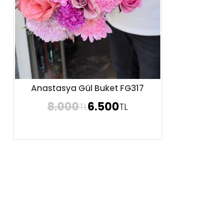
Anastasya Gül Buket FG317
Sipariş Ver
8.000
6.500
TL
TL