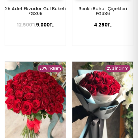
25 Adet Ekvador Gül Buketi
Renkli Bahar Çiçekleri
FG309
FG336
12.500
9.000
4.250
TL
TL
TL
20% İndirim
25% İndirim