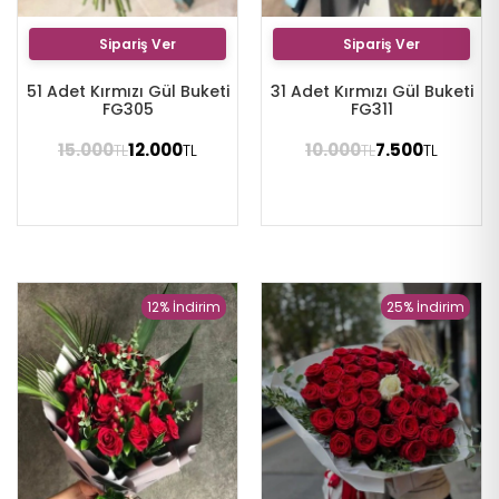
Sipariş Ver
Sipariş Ver
51 Adet Kırmızı Gül Buketi
31 Adet Kırmızı Gül Buketi
FG305
FG311
15.000
12.000
10.000
7.500
TL
TL
TL
TL
12% İndirim
25% İndirim