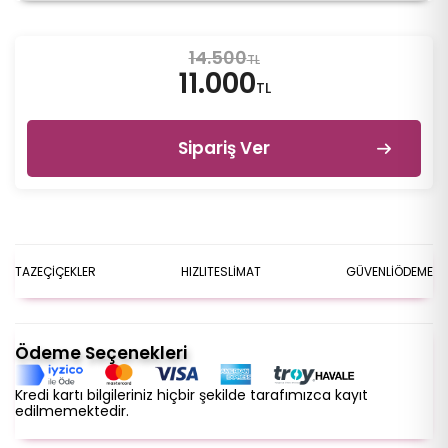
14.500
TL
11.000
TL
Sipariş Ver
TAZE
ÇİÇEKLER
HIZLI
TESLİMAT
GÜVENLİ
ÖDEME
Ödeme Seçenekleri
Kredi kartı bilgileriniz hiçbir şekilde tarafımızca kayıt
edilmemektedir.