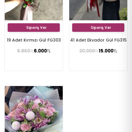
Sipariş Ver
Sipariş Ver
19 Adet Kırmızı Gül FG303
41 Adet Ekvador Gül FG315
6.850
6.000
20.000
15.000
TL
TL
TL
TL