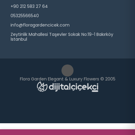
+90 212 583 27 64
05325566540
info@floragardencicek.com
Zeytinlik Mahallesi Taşevler Sokak No:19-1 Bakırköy
İstanbul
Flora Garden Elegant & Luxury Flowers © 2005