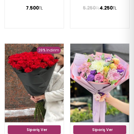
7.500
5.250
4.250
TL
TL
TL
28% İndirim
Sipariş Ver
Sipariş Ver