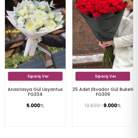
Sipariş Ver
Sipariş Ver
Anastasya Gül Lisyantus
25 Adet Ekvador Gül Buketi
FG334
FG309
5.000
12.500
9.000
TL
TL
TL