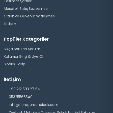
Teslimat Şartları
Mesafeli Satış Sözleşmesi
Gizlilik ve Güvenlik Sözleşmesi
İletişim
Popüler Kategoriler
Sıkça Sorulan Sorular
Kullanıcı Girişi & Üye Ol
Sipariş Takip
İletişim
+90 212 583 27 64
05325566540
info@floragardencicek.com
Zeytinlik Mahallesi Taşevler Sokak No:19-1 Bakırköy