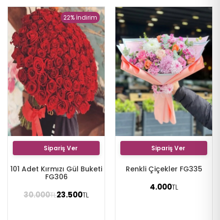
22% İndirim
Sipariş Ver
Sipariş Ver
101 Adet Kırmızı Gül Buketi
Renkli Çiçekler FG335
FG306
4.000
TL
30.000
23.500
TL
TL