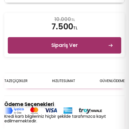
10.000
TL
7.500
TL
Sipariş Ver
TAZE
ÇİÇEKLER
HIZLI
TESLİMAT
GÜVENLİ
ÖDEME
Ödeme Seçenekleri
Kredi kartı bilgileriniz hiçbir şekilde tarafımızca kayıt
edilmemektedir.