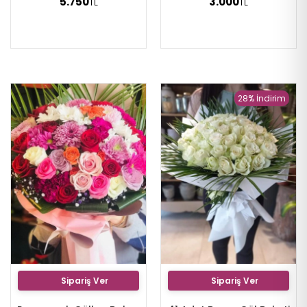
5.750
3.000
TL
TL
28% İndirim
Sipariş Ver
Sipariş Ver