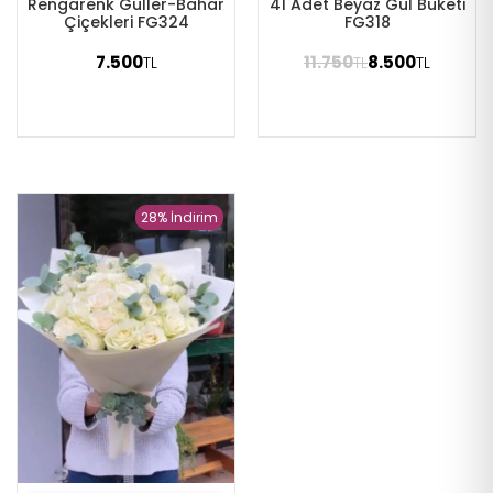
Rengarenk Güller-Bahar
41 Adet Beyaz Gül Buketi
Çiçekleri FG324
FG318
7.500
11.750
8.500
TL
TL
TL
28% İndirim