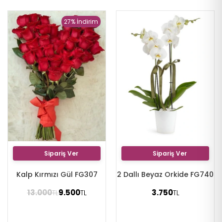
27% İndirim
Sipariş Ver
Sipariş Ver
Kalp Kırmızı Gül FG307
2 Dallı Beyaz Orkide FG740
13.000
9.500
3.750
TL
TL
TL