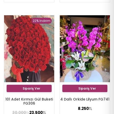
22% İndirim
Sipariş Ver
Sipariş Ver
101 Adet Kırmızı Gül Buketi
4 Dallı Orkide Lilyum FG741
FG306
8.250
TL
30.000
23.500
TL
TL