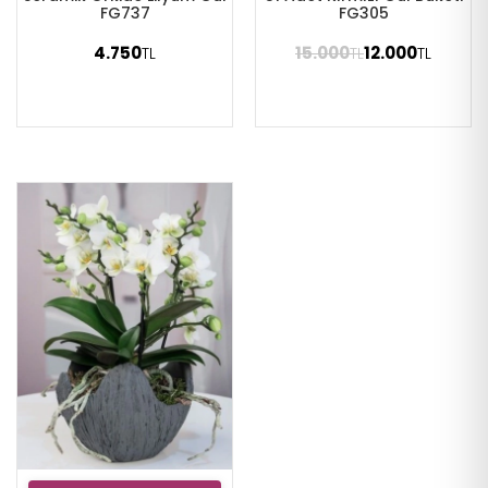
FG737
FG305
4.750
15.000
12.000
TL
TL
TL