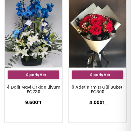
Sipariş Ver
Sipariş Ver
4 Dallı Mavi Orkide Lilyum
9 Adet Kırmızı Gül Buketi
FG730
FG300
9.500
4.000
TL
TL