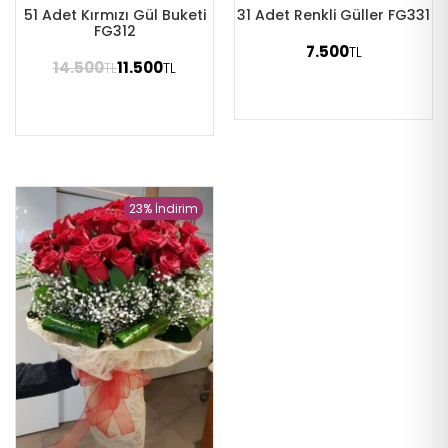
51 Adet Kırmızı Gül Buketi
31 Adet Renkli Güller FG331
FG312
7.500
TL
14.500
11.500
TL
TL
23% İndirim