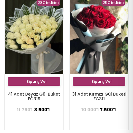
28% İndirim
25% İndirim
Sipariş Ver
Sipariş Ver
41 Adet Beyaz Gül Buket
31 Adet Kırmızı Gül Buketi
FG319
FG311
11.750
8.500
10.000
7.500
TL
TL
TL
TL