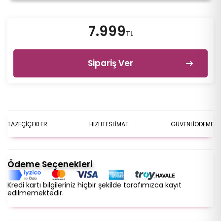
7.999
TL
Sipariş Ver
TAZE
ÇİÇEKLER
HIZLI
TESLİMAT
GÜVENLİ
ÖDEME
Ödeme Seçenekleri
Kredi kartı bilgileriniz hiçbir şekilde tarafımızca kayıt
edilmemektedir.