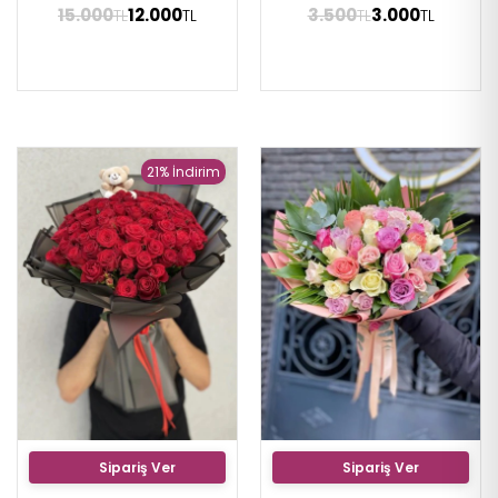
15.000
12.000
3.500
3.000
TL
TL
TL
TL
21% İndirim
Sipariş Ver
Sipariş Ver