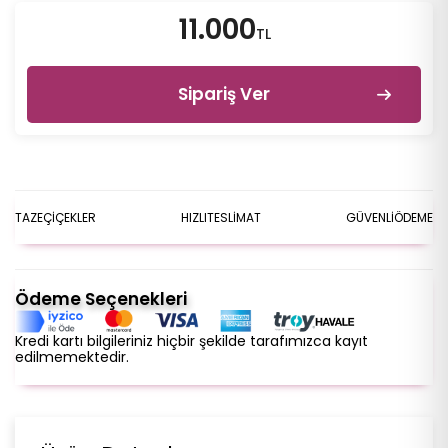
11.000
TL
Sipariş Ver
TAZE
ÇİÇEKLER
HIZLI
TESLİMAT
GÜVENLİ
ÖDEME
Ödeme Seçenekleri
Kredi kartı bilgileriniz hiçbir şekilde tarafımızca kayıt
edilmemektedir.