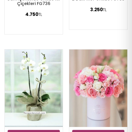
Çiçekleri FG736
3.250
TL
4.750
TL