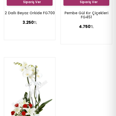
Sipariş Ver
Sipariş Ver
2 Dallı Beyaz Orkide FG700
Pembe Gül Kır Çiçekleri
FG451
3.250
TL
4.750
TL