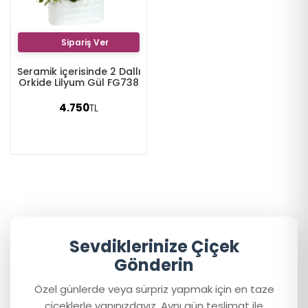
Sipariş Ver
Seramik içerisinde 2 Dallı
Orkide Lilyum Gül FG738
4.750
TL
Sevdiklerinize Çiçek
Gönderin
Özel günlerde veya sürpriz yapmak için en taze
çiçeklerle yanınızdayız. Aynı gün teslimat ile