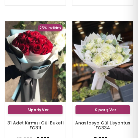
25% İndirim
Sipariş Ver
Sipariş Ver
31 Adet Kırmızı Gül Buketi
Anastasya Gül Lisyantus
FG311
FG334