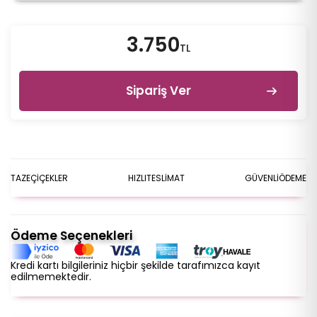
3.750
TL
Sipariş Ver
TAZE
ÇİÇEKLER
HIZLI
TESLİMAT
GÜVENLİ
ÖDEME
Ödeme Seçenekleri
Kredi kartı bilgileriniz hiçbir şekilde tarafımızca kayıt
edilmemektedir.