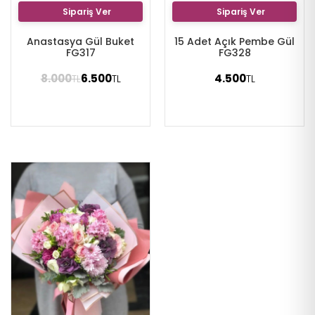
Sipariş Ver
Sipariş Ver
Anastasya Gül Buket
15 Adet Açık Pembe Gül
FG317
FG328
8.000
6.500
4.500
TL
TL
TL