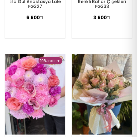
Lila Gül Anastasya Lale
Renkli Bahar Çiçekleri
FG327
FG333
6.500
3.500
TL
TL
19% İndirim