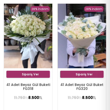
28% İndirim
28% İndirim
Sipariş Ver
Sipariş Ver
41 Adet Beyaz Gül Buketi
41 Adet Beyaz Gül Buket
FG318
FG320
11.750
8.500
11.750
8.500
TL
TL
TL
TL