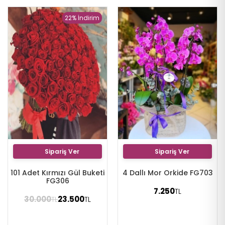
22% İndirim
Sipariş Ver
Sipariş Ver
101 Adet Kırmızı Gül Buketi
4 Dallı Mor Orkide FG703
FG306
7.250
TL
30.000
23.500
TL
TL