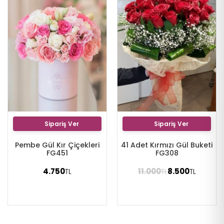
Sipariş Ver
Sipariş Ver
Pembe Gül Kır Çiçekleri
41 Adet Kırmızı Gül Buketi
FG451
FG308
4.750
11.000
8.500
TL
TL
TL