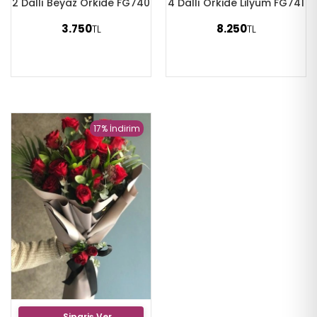
2 Dallı Beyaz Orkide FG740
4 Dallı Orkide Lilyum FG741
3.750
8.250
TL
TL
17% İndirim
Sipariş Ver