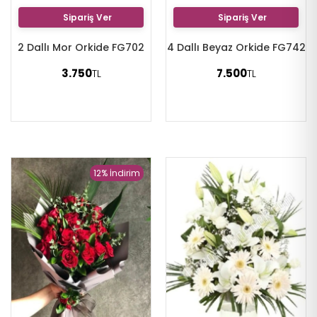
Sipariş Ver
Sipariş Ver
2 Dallı Mor Orkide FG702
4 Dallı Beyaz Orkide FG742
3.750
7.500
TL
TL
12% İndirim