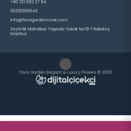
+90 212 583 27 64
05325566540
info@floragardencicek.com
Zeytinlik Mahallesi Taşevler Sokak No:19-1 Bakırköy
İstanbul
Flora Garden Elegant & Luxury Flowers © 2005