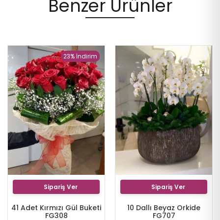
Benzer Ürünler
23% İndirim
Sipariş Ver
Sipariş Ver
41 Adet Kırmızı Gül Buketi
10 Dallı Beyaz Orkide
FG308
FG707