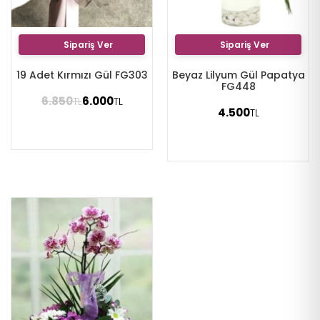
Sipariş Ver
Sipariş Ver
19 Adet Kırmızı Gül FG303
Beyaz Lilyum Gül Papatya
FG448
6.850
6.000
TL
TL
4.500
TL