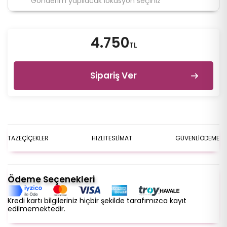
4.750
TL
Sipariş Ver
TAZE
ÇİÇEKLER
HIZLI
TESLİMAT
GÜVENLİ
ÖDEME
Ödeme Seçenekleri
Kredi kartı bilgileriniz hiçbir şekilde tarafımızca kayıt
edilmemektedir.