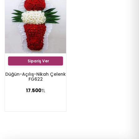
Sipariş Ver
Düğün-Açılış-Nikah Çelenk
FG622
17.500
TL