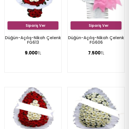
Sipariş Ver
Sipariş Ver
Düğün-Açılış-Nikah Çelenk
Düğün-Açılış-Nikah Çelenk
FG613
FG606
9.000
7.500
TL
TL