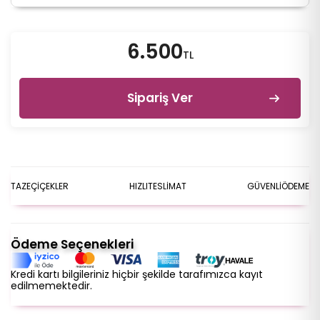
6.500
TL
Sipariş Ver
TAZE
ÇİÇEKLER
HIZLI
TESLİMAT
GÜVENLİ
ÖDEME
Ödeme Seçenekleri
Kredi kartı bilgileriniz hiçbir şekilde tarafımızca kayıt
edilmemektedir.