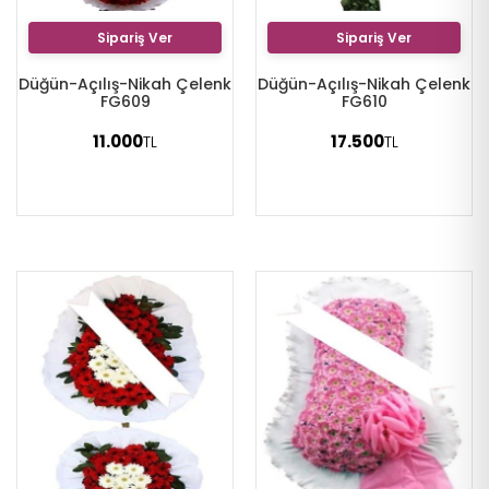
Sipariş Ver
Sipariş Ver
Düğün-Açılış-Nikah Çelenk
Düğün-Açılış-Nikah Çelenk
FG609
FG610
11.000
17.500
TL
TL