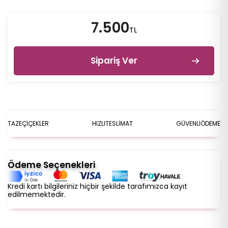
7.500
TL
Sipariş Ver
TAZE
ÇİÇEKLER
HIZLI
TESLİMAT
GÜVENLİ
ÖDEME
Ödeme Seçenekleri
Kredi kartı bilgileriniz hiçbir şekilde tarafımızca kayıt
edilmemektedir.