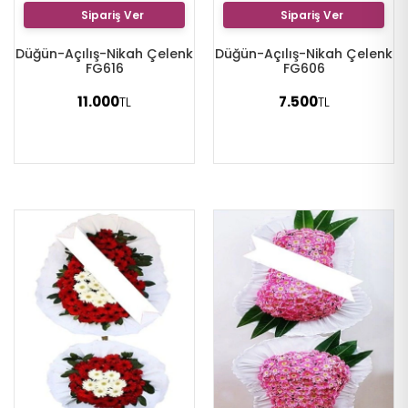
Sipariş Ver
Sipariş Ver
Düğün-Açılış-Nikah Çelenk
Düğün-Açılış-Nikah Çelenk
FG616
FG606
11.000
7.500
TL
TL