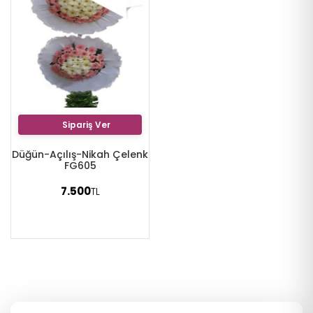
Sipariş Ver
Düğün-Açılış-Nikah Çelenk
FG605
7.500
TL