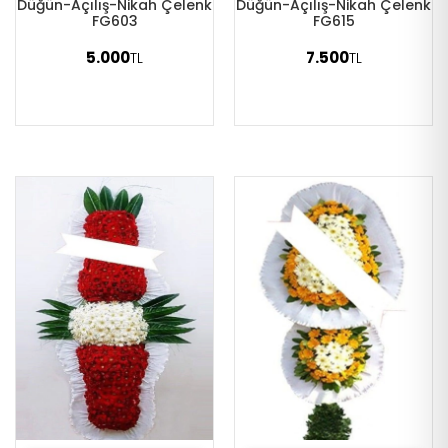
Düğün-Açılış-Nikah Çelenk
Düğün-Açılış-Nikah Çelenk
FG603
FG615
5.000
7.500
TL
TL