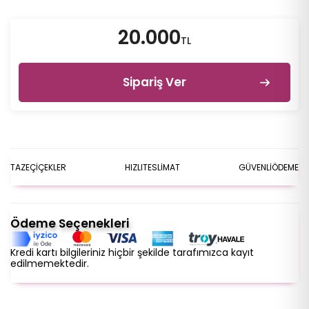
20.000
TL
Sipariş Ver
TAZE
ÇİÇEKLER
HIZLI
TESLİMAT
GÜVENLİ
ÖDEME
Ödeme Seçenekleri
Kredi kartı bilgileriniz hiçbir şekilde tarafımızca kayıt
edilmemektedir.