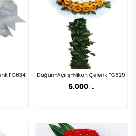
lenk FG634
Düğün-Açılış-Nikah Çelenk FG629
Sipariş Ver
5.000
TL