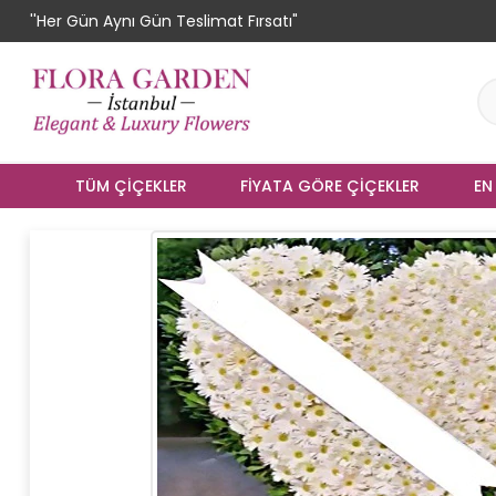
''Her Gün Aynı Gün Teslimat Fırsatı"
TÜM ÇIÇEKLER
FIYATA GÖRE ÇIÇEKLER
EN