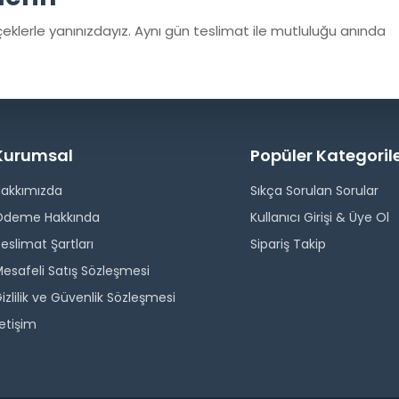
eklerle yanınızdayız. Aynı gün teslimat ile mutluluğu anında
Kurumsal
Popüler Kategoril
Hakkımızda
Sıkça Sorulan Sorular
Ödeme Hakkında
Kullanıcı Girişi & Üye Ol
eslimat Şartları
Sipariş Takip
esafeli Satış Sözleşmesi
izlilik ve Güvenlik Sözleşmesi
letişim