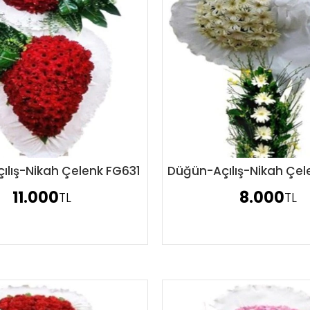
ılış-Nikah Çelenk FG631
Düğün-Açılış-Nikah Çe
Sipariş Ver
Sipariş Ver
11.000
8.000
TL
TL