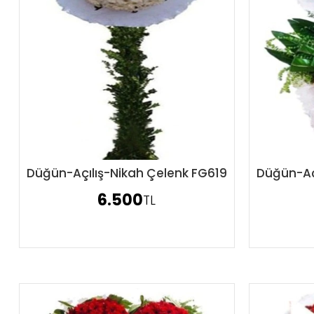
Düğün-Açılış-Nikah Çelenk FG619
Düğün-Aç
Sipariş Ver
6.500
TL