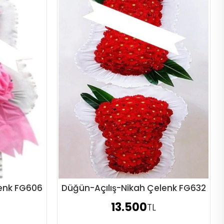
lenk FG606
Düğün-Açılış-Nikah Çelenk FG632
Sipariş Ver
13.500
TL