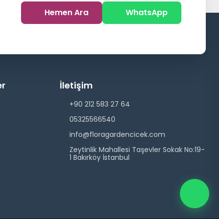
Hemen Ara
WhatsApp
er
İletişim
+90 212 583 27 64
05325566540
info@floragardencicek.com
Zeytinlik Mahallesi Taşevler Sokak No:19-
1 Bakırköy İstanbul