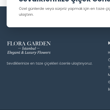
Özel günlerde veya sürpriz yapmak için en taze çiç
ulaştırın.
Sevdiklerinize en taze çiçekleri özenle ulaştırıyoruz.
T
M
G
İ