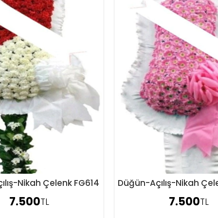
ılış-Nikah Çelenk FG614
Düğün-Açılış-Nikah Çe
Sipariş Ver
Sipariş Ver
7.500
7.500
TL
TL