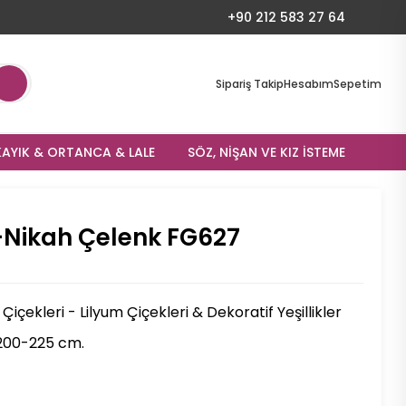
+90 212 583 27 64
Sipariş Takip
Hesabım
Sepetim
AYIK & ORTANCA & LALE
SÖZ, NIŞAN VE KIZ İSTEME
-Nikah Çelenk FG627
içekleri - Lilyum Çiçekleri & Dekoratif Yeşillikler
200-225 cm.