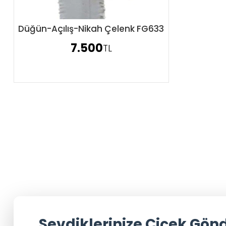
Düğün-Açılış-Nikah Çelenk FG633
Sipariş Ver
7.500
TL
Sevdiklerinize Çiçek Gön