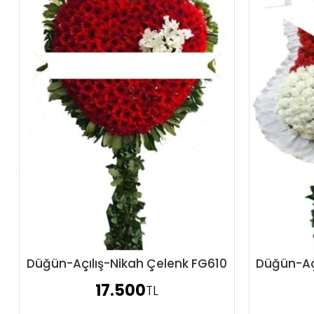
Düğün-Açılış-Nikah Çelenk FG610
Düğün-Aç
Sipariş Ver
17.500
TL