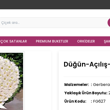
 ÇOK SATANLAR
PREMIUM BUKETLER
ORKIDELER
ŞAK
Düğün-Açılış
Gerbera Ç
Malzemeler:
Yaklaşık Ürün Boyutu:
FG627
Ürün Kodu: