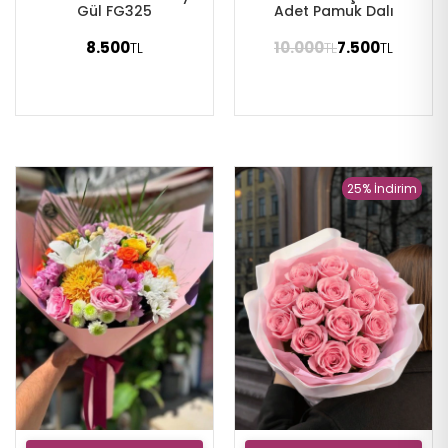
Gül FG325
Adet Pamuk Dalı
8.500
10.000
7.500
TL
TL
TL
25% İndirim