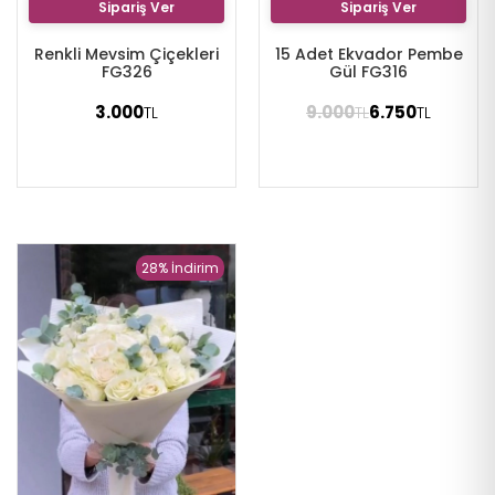
Sipariş Ver
Sipariş Ver
Renkli Mevsim Çiçekleri
15 Adet Ekvador Pembe
FG326
Gül FG316
3.000
9.000
6.750
TL
TL
TL
28% İndirim