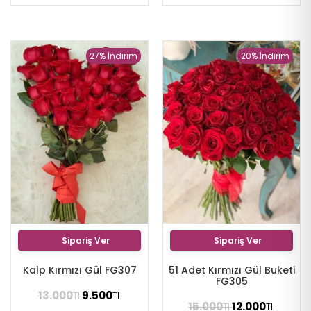
27% İndirim
20% İndirim
Sipariş Ver
Sipariş Ver
Kalp Kırmızı Gül FG307
51 Adet Kırmızı Gül Buketi
FG305
13.000
9.500
TL
TL
15.000
12.000
TL
TL