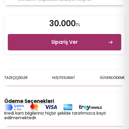
30.000
TL
Sipariş Ver
TAZE
ÇİÇEKLER
HIZLI
TESLİMAT
GÜVENLİ
ÖDEME
Ödeme Seçenekleri
Kredi kartı bilgileriniz hiçbir şekilde tarafımızca kayıt
edilmemektedir.