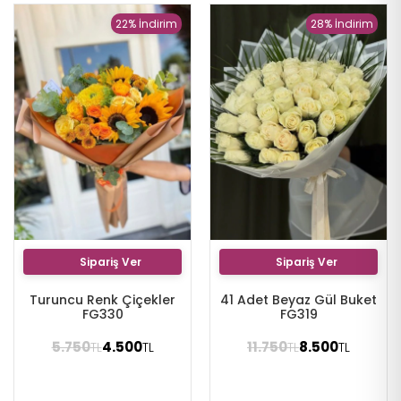
22% İndirim
28% İndirim
Sipariş Ver
Sipariş Ver
Turuncu Renk Çiçekler
41 Adet Beyaz Gül Buket
FG330
FG319
5.750
4.500
11.750
8.500
TL
TL
TL
TL