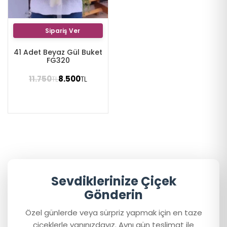
Sipariş Ver
41 Adet Beyaz Gül Buket
FG320
11.750
8.500
TL
TL
Sevdiklerinize Çiçek
Gönderin
Özel günlerde veya sürpriz yapmak için en taze
çiçeklerle yanınızdayız. Aynı gün teslimat ile