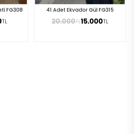
eti FG308
41 Adet Ekvador Gül FG315
Sipariş Ver
0
20.000
15.000
TL
TL
TL