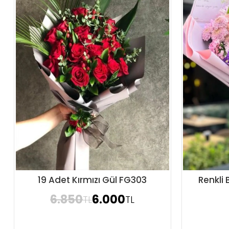
19 Adet Kırmızı Gül FG303
Renkli 
Sipariş Ver
6.850
6.000
TL
TL