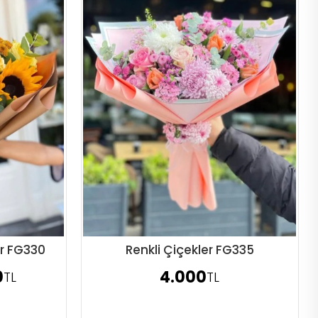
r FG330
Renkli Çiçekler FG335
Sipariş Ver
0
4.000
TL
TL