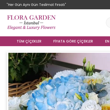
''Her Gün Aynı Gün Teslimat Fırsatı"
TÜM ÇIÇEKLER
FIYATA GÖRE ÇIÇEKLER
EN