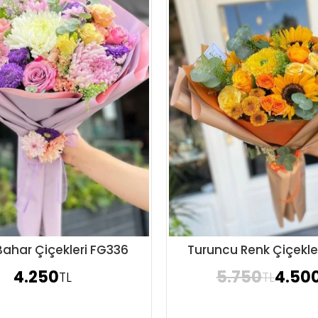
Bahar Çiçekleri FG336
Turuncu Renk Çiçekle
Sipariş Ver
Sipariş Ver
4.250
5.750
4.50
TL
TL