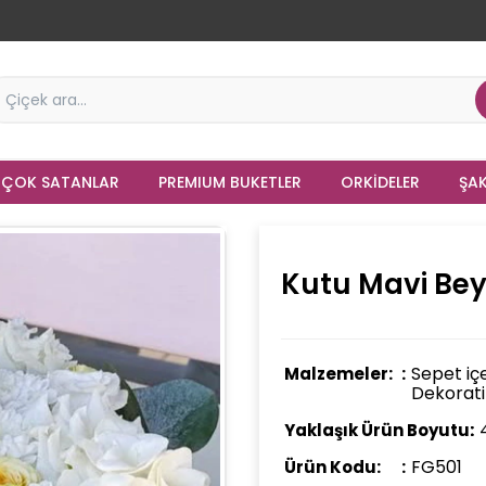
 ÇOK SATANLAR
PREMIUM BUKETLER
ORKIDELER
ŞAK
Kutu Mavi Bey
Sepet iç
Malzemeler:
Dekoratif
Yaklaşık Ürün Boyutu:
FG501
Ürün Kodu: