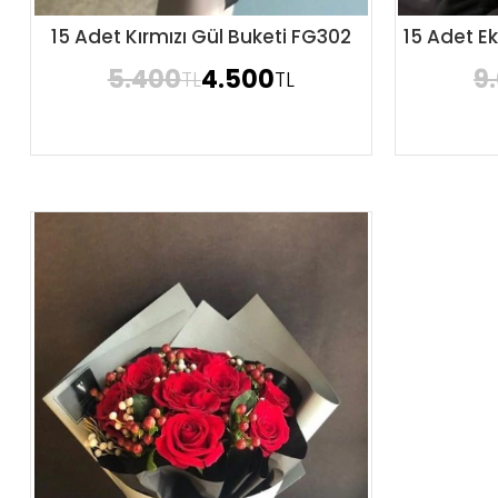
15 Adet Kırmızı Gül Buketi FG302
15 Adet E
Sipariş Ver
5.400
4.500
9
TL
TL