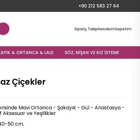
+90 212 583 27 64
Sipariş Takip
Hesabım
Sepetim
AYIK & ORTANCA & LALE
SÖZ, NIŞAN VE KIZ İSTEME
az Çiçekler
erisinde Mavi Ortanca - Şakayık - Gül - Anastasya -
 Aksesuar ve Yeşillikler
40-50 cm.