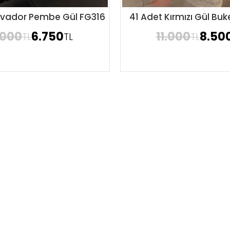
kvador Pembe Gül FG316
41 Adet Kırmızı Gül Buk
Sipariş Ver
Sipariş Ver
.000
6.750
11.000
8.50
TL
TL
TL