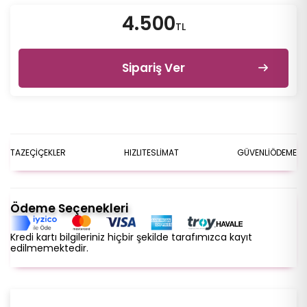
4.500
TL
Sipariş Ver
TAZE
ÇİÇEKLER
HIZLI
TESLİMAT
GÜVENLİ
ÖDEME
Ödeme Seçenekleri
Kredi kartı bilgileriniz hiçbir şekilde tarafımızca kayıt
edilmemektedir.