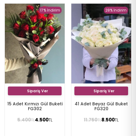
17% İndirim
28% İndirim
Sipariş Ver
Sipariş Ver
15 Adet Kırmızı Gül Buketi
41 Adet Beyaz Gül Buket
FG302
FG320
5.400
4.500
11.750
8.500
TL
TL
TL
TL