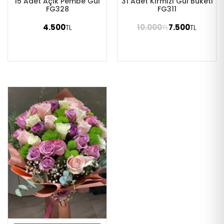
15 Adet Açık Pembe Gül
31 Adet Kırmızı Gül Buketi
FG328
FG311
4.500
10.000
7.500
TL
TL
TL