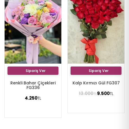
Sipariş Ver
Sipariş Ver
Renkli Bahar Çiçekleri
Kalp Kırmızı Gül FG307
FG336
13.000
9.500
TL
TL
4.250
TL