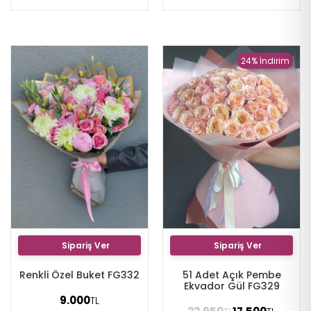
24% İndirim
Sipariş Ver
Sipariş Ver
Renkli Özel Buket FG332
51 Adet Açık Pembe
Ekvador Gül FG329
9.000
TL