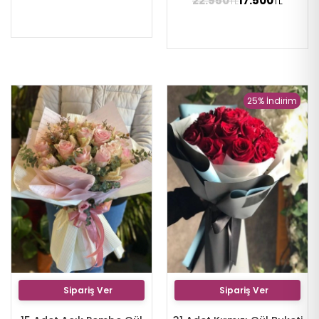
22.950
17.500
TL
TL
25% İndirim
Sipariş Ver
Sipariş Ver