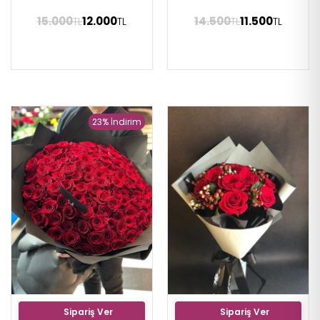
15.000
12.000
14.500
11.500
TL
TL
TL
TL
23% İndirim
Sipariş Ver
Sipariş Ver