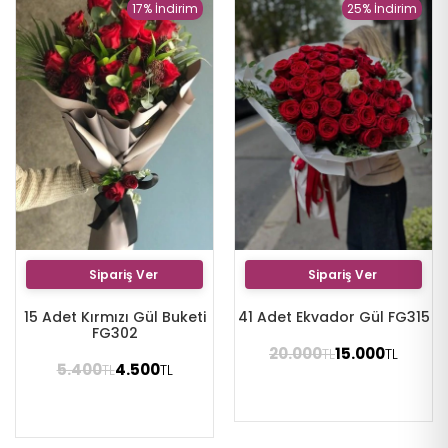
17% İndirim
25% İndirim
Sipariş Ver
Sipariş Ver
15 Adet Kırmızı Gül Buketi
41 Adet Ekvador Gül FG315
FG302
20.000
15.000
TL
TL
5.400
4.500
TL
TL