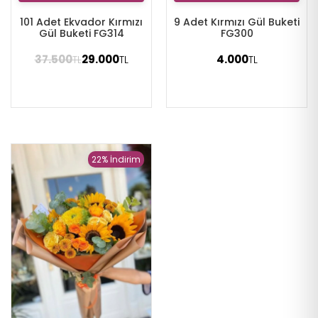
101 Adet Ekvador Kırmızı
9 Adet Kırmızı Gül Buketi
Gül Buketi FG314
FG300
37.500
29.000
4.000
TL
TL
TL
22% İndirim