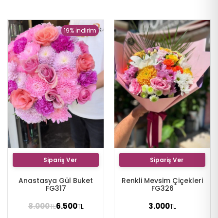
19% İndirim
Sipariş Ver
Sipariş Ver
Anastasya Gül Buket
Renkli Mevsim Çiçekleri
FG317
FG326
8.000
6.500
3.000
TL
TL
TL