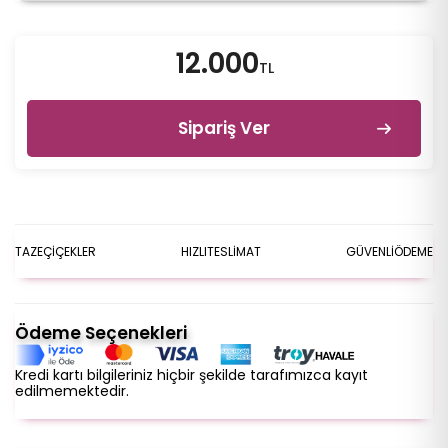
12.000
TL
Sipariş Ver
TAZE
ÇİÇEKLER
HIZLI
TESLİMAT
GÜVENLİ
ÖDEME
Ödeme Seçenekleri
Kredi kartı bilgileriniz hiçbir şekilde tarafımızca kayıt
edilmemektedir.