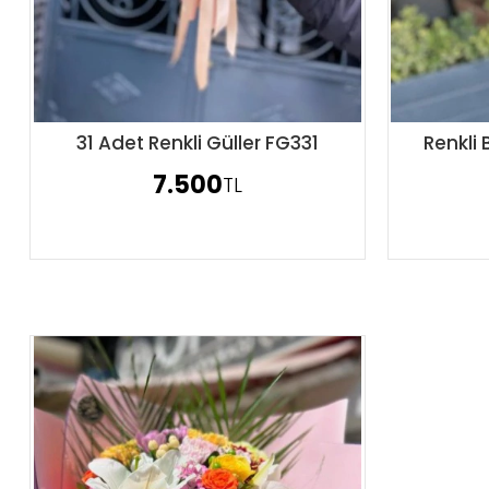
31 Adet Renkli Güller FG331
Renkli
Sipariş Ver
7.500
TL