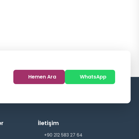
Hemen Ara
WhatsApp
er
İletişim
+90 212 583 27 64