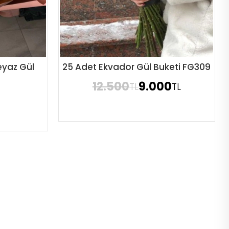
eyaz Gül
25 Adet Ekvador Gül Buketi FG309
Sipariş Ver
12.500
9.000
TL
TL