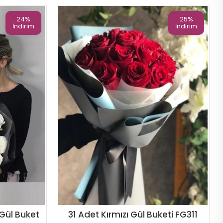
24%
25%
İndirim
İndirim
Gül Buket
31 Adet Kırmızı Gül Buketi FG311
Sipariş Ver