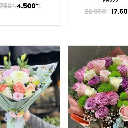
FG322
.750
4.500
TL
TL
22.950
17.5
TL