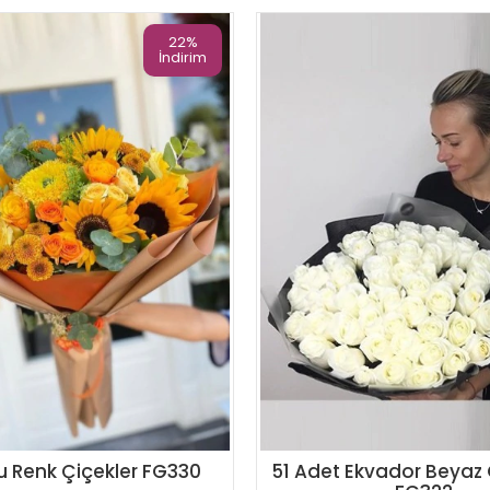
22%
İndirim
u Renk Çiçekler FG330
51 Adet Ekvador Beyaz 
Sipariş Ver
Sipariş Ver