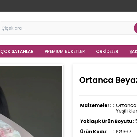
 ÇOK SATANLAR
PREMIUM BUKETLER
ORKIDELER
ŞAK
Ortanca Beya
Ortanca 
Malzemeler:
Yeşillikle
Yaklaşık Ürün Boyutu:
FG367
Ürün Kodu: