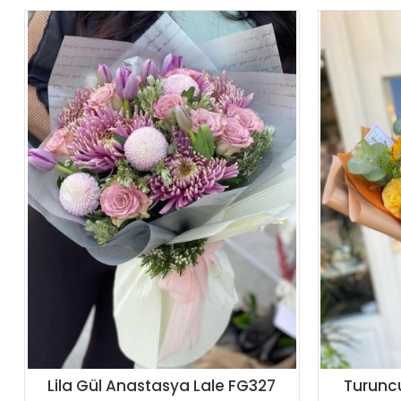
Lila Gül Anastasya Lale FG327
Turunc
Sipariş Ver