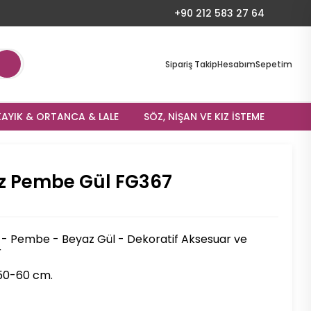
+90 212 583 27 64
Sipariş Takip
Hesabım
Sepetim
AYIK & ORTANCA & LALE
SÖZ, NIŞAN VE KIZ İSTEME
z Pembe Gül FG367
- Pembe - Beyaz Gül - Dekoratif Aksesuar ve
r
50-60 cm.