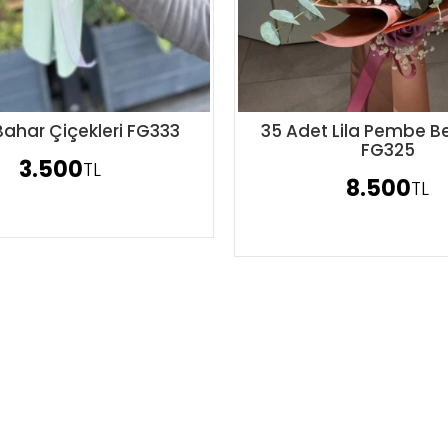
 Bahar Çiçekleri FG333
35 Adet Lila Pembe B
Sipariş Ver
Sipariş Ver
FG325
3.500
TL
8.500
TL