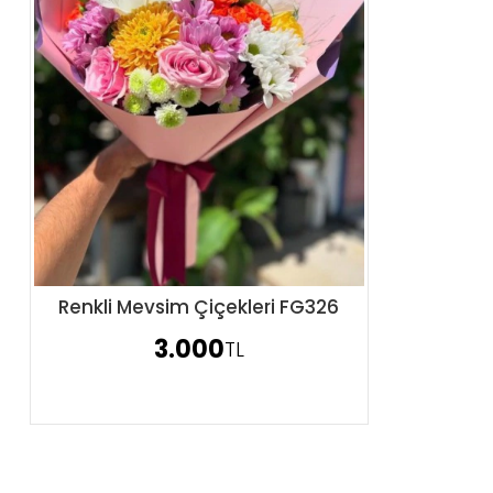
Renkli Mevsim Çiçekleri FG326
Sipariş Ver
3.000
TL