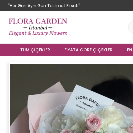
''Her Gün Aynı Gün Teslimat Fırsatı"
TÜM ÇIÇEKLER
FIYATA GÖRE ÇIÇEKLER
EN