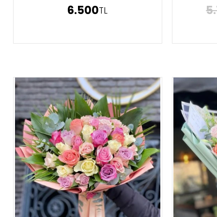
6.500
5
TL