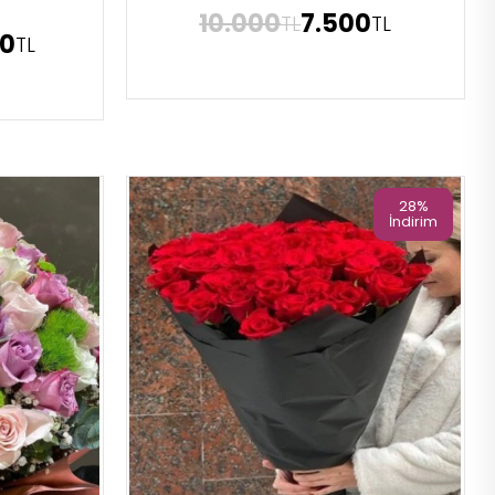
10.000
7.500
TL
TL
00
TL
28%
İndirim