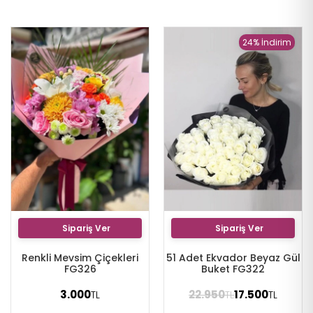
24% İndirim
Sipariş Ver
Sipariş Ver
Renkli Mevsim Çiçekleri
51 Adet Ekvador Beyaz Gül
FG326
Buket FG322
3.000
22.950
17.500
TL
TL
TL