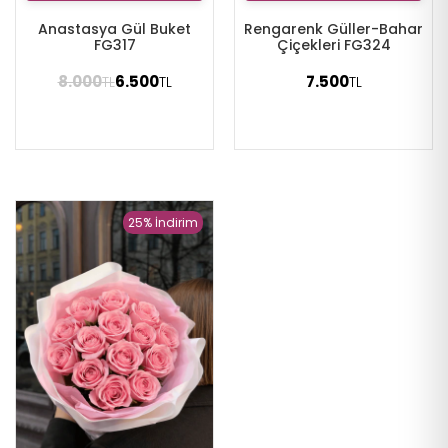
Anastasya Gül Buket
Rengarenk Güller-Bahar
FG317
Çiçekleri FG324
8.000
6.500
7.500
TL
TL
TL
25% İndirim