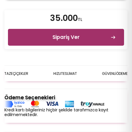
35.000
TL
Sipariş Ver
TAZE
ÇİÇEKLER
HIZLI
TESLİMAT
GÜVENLİ
ÖDEME
Ödeme Seçenekleri
Kredi kartı bilgileriniz hiçbir şekilde tarafımızca kayıt
edilmemektedir.