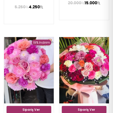
20.000
15.000
TL
TL
5.250
4.250
TL
TL
19% İndirim
Sipariş Ver
Sipariş Ver