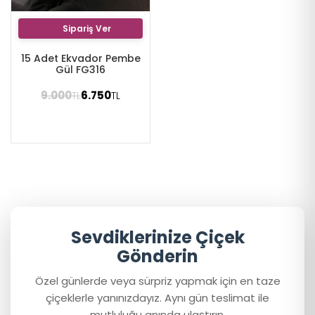
Sipariş Ver
15 Adet Ekvador Pembe
Gül FG316
9.000
6.750
TL
TL
Sevdiklerinize Çiçek
Gönderin
Özel günlerde veya sürpriz yapmak için en taze
çiçeklerle yanınızdayız. Aynı gün teslimat ile
mutluluğu anında ulaştırın.