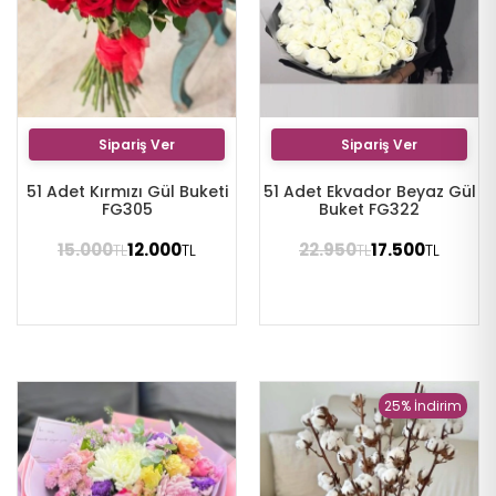
Sipariş Ver
Sipariş Ver
51 Adet Kırmızı Gül Buketi
51 Adet Ekvador Beyaz Gül
FG305
Buket FG322
15.000
12.000
22.950
17.500
TL
TL
TL
TL
25% İndirim