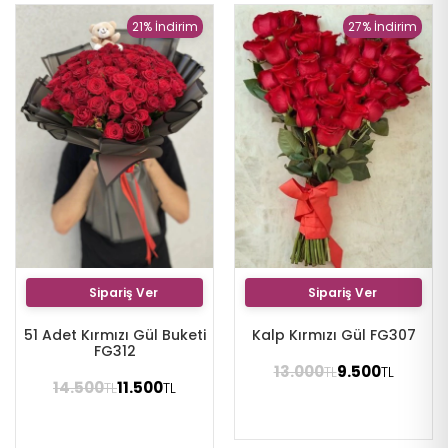
21% İndirim
27% İndirim
Sipariş Ver
Sipariş Ver
51 Adet Kırmızı Gül Buketi
Kalp Kırmızı Gül FG307
FG312
13.000
9.500
TL
TL
14.500
11.500
TL
TL