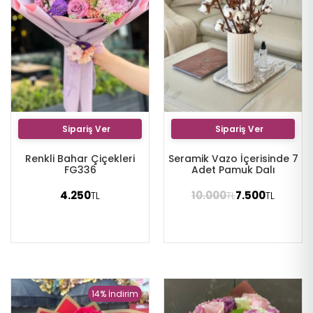
Sipariş Ver
Sipariş Ver
Renkli Bahar Çiçekleri
Seramik Vazo İçerisinde 7
FG336
Adet Pamuk Dalı
4.250
10.000
7.500
TL
TL
TL
14% İndirim