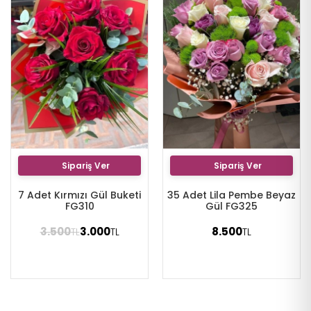
Sipariş Ver
Sipariş Ver
7 Adet Kırmızı Gül Buketi
35 Adet Lila Pembe Beyaz
FG310
Gül FG325
3.500
3.000
8.500
TL
TL
TL