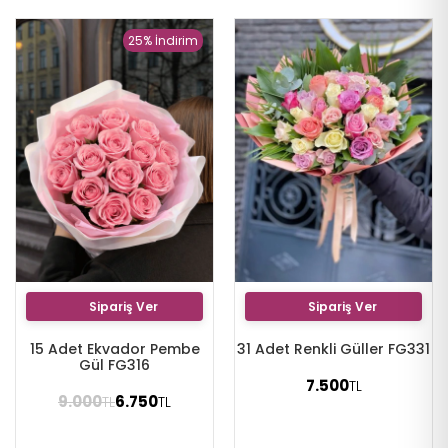
25% İndirim
Sipariş Ver
Sipariş Ver
15 Adet Ekvador Pembe
31 Adet Renkli Güller FG331
Gül FG316
7.500
TL
9.000
6.750
TL
TL