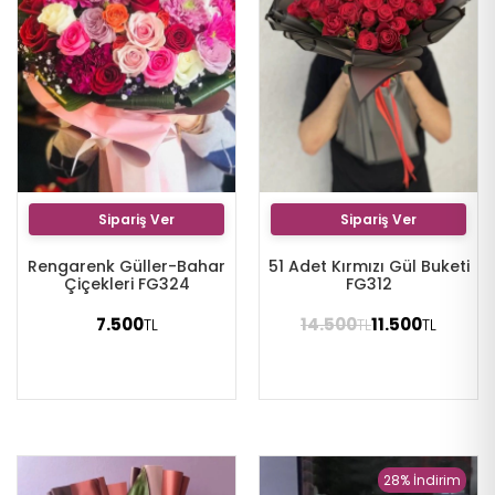
Sipariş Ver
Sipariş Ver
Rengarenk Güller-Bahar
51 Adet Kırmızı Gül Buketi
Çiçekleri FG324
FG312
7.500
14.500
11.500
TL
TL
TL
28% İndirim