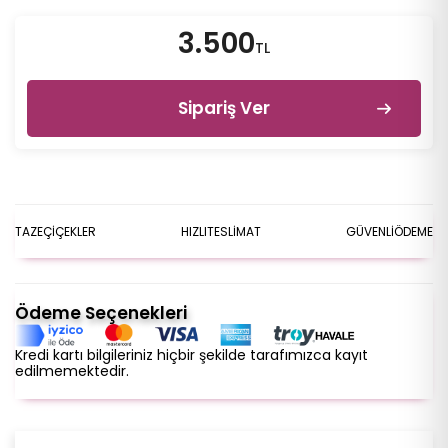
3.500
TL
Sipariş Ver
TAZE
ÇİÇEKLER
HIZLI
TESLİMAT
GÜVENLİ
ÖDEME
Ödeme Seçenekleri
Kredi kartı bilgileriniz hiçbir şekilde tarafımızca kayıt
edilmemektedir.