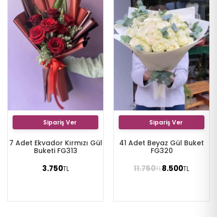
Sipariş Ver
Sipariş Ver
7 Adet Ekvador Kırmızı Gül
41 Adet Beyaz Gül Buket
Buketi FG313
FG320
3.750
11.750
8.500
TL
TL
TL