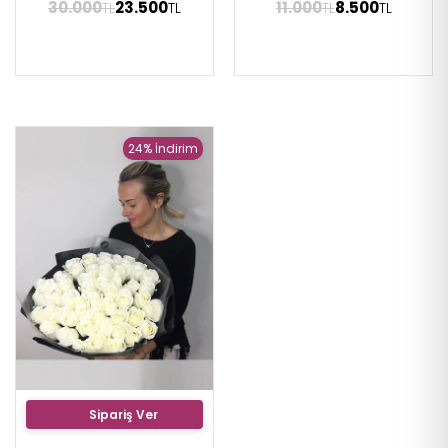
30.000
23.500
11.000
8.500
TL
TL
TL
TL
24% İndirim
Sipariş Ver