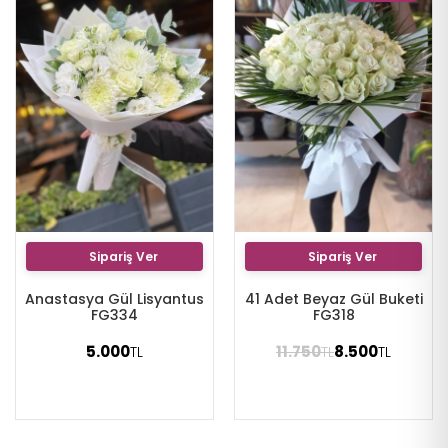
Sipariş Ver
Sipariş Ver
Anastasya Gül Lisyantus
41 Adet Beyaz Gül Buketi
FG334
FG318
5.000
11.750
8.500
TL
TL
TL