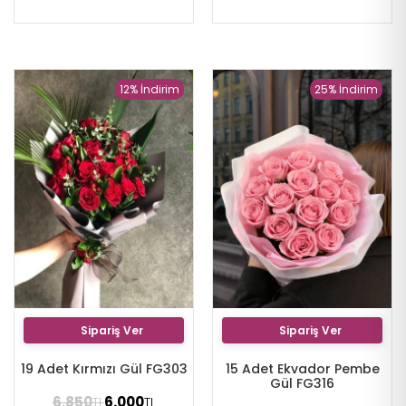
12% İndirim
25% İndirim
Sipariş Ver
Sipariş Ver
19 Adet Kırmızı Gül FG303
15 Adet Ekvador Pembe
Gül FG316
6.850
6.000
TL
TL