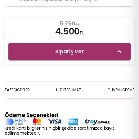
5.750
TL
4.500
TL
Sipariş Ver
TAZE
ÇİÇEKLER
HIZLI
TESLİMAT
GÜVENLİ
ÖDEME
Ödeme Seçenekleri
Kredi kartı bilgileriniz hiçbir şekilde tarafımızca kayıt
edilmemektedir.