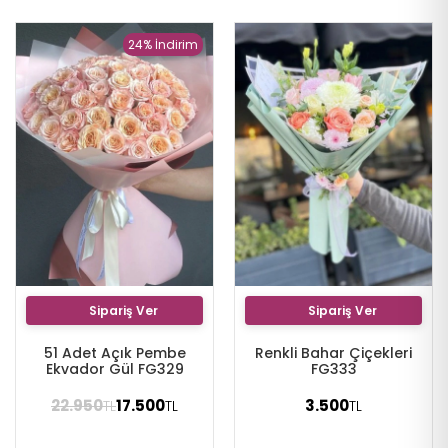
24% İndirim
Sipariş Ver
Sipariş Ver
51 Adet Açık Pembe
Renkli Bahar Çiçekleri
Ekvador Gül FG329
FG333
22.950
17.500
3.500
TL
TL
TL