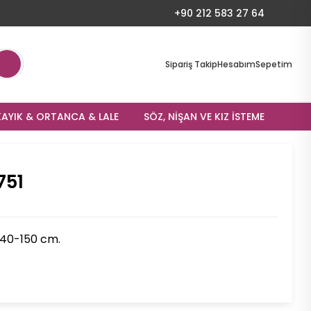
+90 212 583 27 64
Sipariş Takip
Hesabım
Sepetim
AYIK & ORTANCA & LALE
SÖZ, NIŞAN VE KIZ İSTEME
751
140-150 cm.