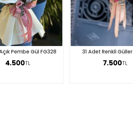
 Açık Pembe Gül FG328
31 Adet Renkli Gülle
Sipariş Ver
Sipariş Ver
4.500
7.500
TL
TL