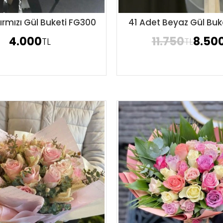
ırmızı Gül Buketi FG300
41 Adet Beyaz Gül Buk
Sipariş Ver
Sipariş Ver
4.000
11.750
8.50
TL
TL