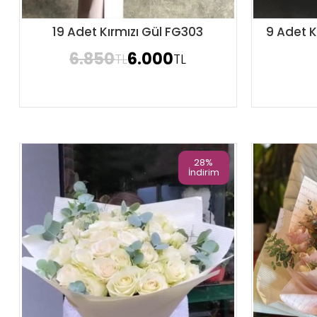
19 Adet Kırmızı Gül FG303
9 Adet K
Sipariş Ver
6.850
6.000
TL
TL
28%
İndirim