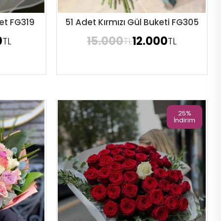
et FG319
51 Adet Kırmızı Gül Buketi FG305
Sipariş Ver
0
15.000
12.000
TL
TL
TL
25%
İndirim