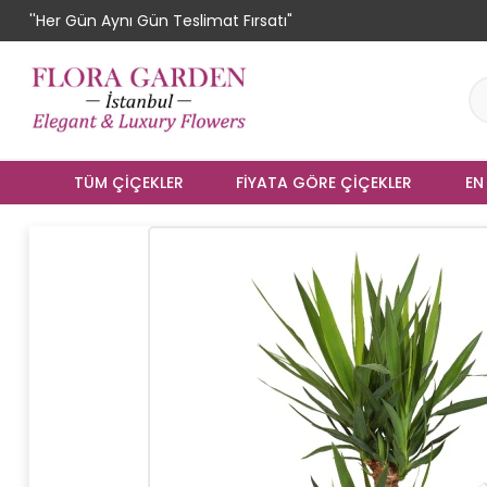
''Her Gün Aynı Gün Teslimat Fırsatı"
TÜM ÇIÇEKLER
FIYATA GÖRE ÇIÇEKLER
EN