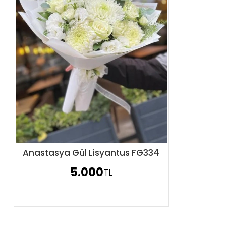
Anastasya Gül Lisyantus FG334
Sipariş Ver
5.000
TL