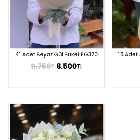
41 Adet Beyaz Gül Buket FG320
15 Adet
Sipariş Ver
11.750
8.500
TL
TL