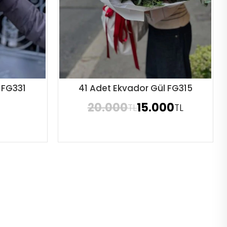
r FG331
41 Adet Ekvador Gül FG315
Sipariş Ver
20.000
15.000
TL
TL