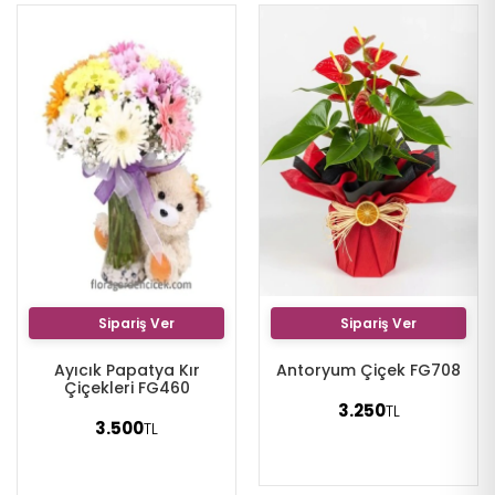
Sipariş Ver
Sipariş Ver
Ayıcık Papatya Kır
Antoryum Çiçek FG708
Çiçekleri FG460
3.250
TL
3.500
TL