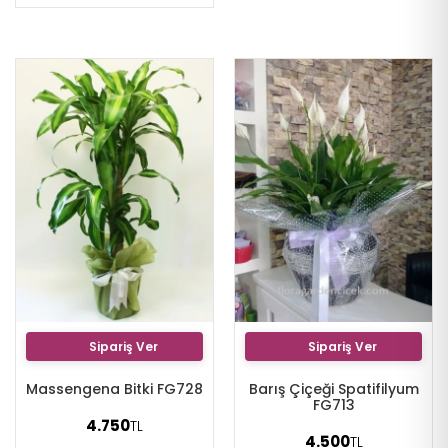
Sipariş Ver
Sipariş Ver
Massengena Bitki FG728
Barış Çiçeği Spatifilyum
FG713
4.750
TL
4.500
TL