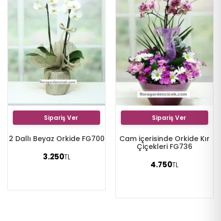
Sipariş Ver
Sipariş Ver
2 Dallı Beyaz Orkide FG700
Cam içerisinde Orkide Kır
Çiçekleri FG736
3.250
TL
4.750
TL