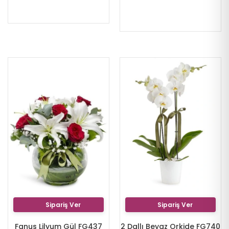
Sipariş Ver
Sipariş Ver
Fanus Lilyum Gül FG437
2 Dallı Beyaz Orkide FG740