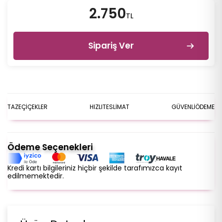
2.750
TL
Sipariş Ver
TAZE
ÇİÇEKLER
HIZLI
TESLİMAT
GÜVENLİ
ÖDEME
Ödeme Seçenekleri
Kredi kartı bilgileriniz hiçbir şekilde tarafımızca kayıt
edilmemektedir.