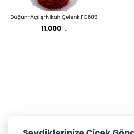
Düğün-Açılış-Nikah Çelenk FG609
Sipariş Ver
11.000
TL
Sevdiklerinize Çiçek Gön