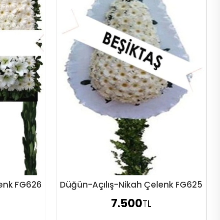
lenk FG626
Düğün-Açılış-Nikah Çelenk FG625
Sipariş Ver
7.500
TL