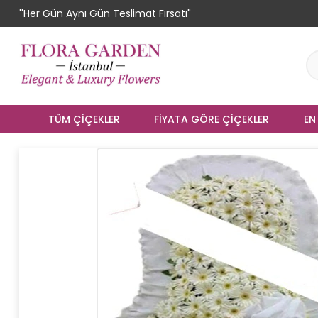
''Her Gün Aynı Gün Teslimat Fırsatı"
TÜM ÇIÇEKLER
FIYATA GÖRE ÇIÇEKLER
EN