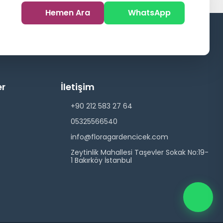
Hemen Ara
WhatsApp
er
İletişim
+90 212 583 27 64
05325566540
info@floragardencicek.com
Zeytinlik Mahallesi Taşevler Sokak No:19-
1 Bakırköy İstanbul