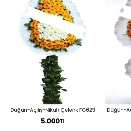
Düğün-Açılış-Nikah Çelenk FG629
Düğün-Aç
Sipariş Ver
5.000
TL