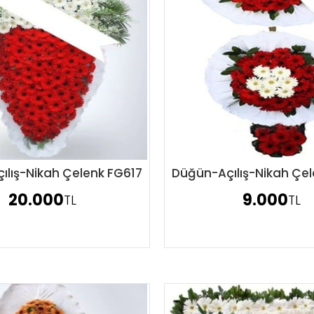
ılış-Nikah Çelenk FG617
Düğün-Açılış-Nikah Çel
Sipariş Ver
Sipariş Ver
20.000
9.000
TL
TL