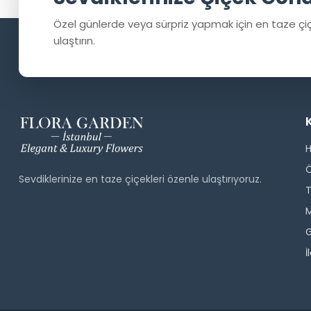
Özel günlerde veya sürpriz yapmak için en taze çiç
ulaştırın.
Sevdiklerinize en taze çiçekleri özenle ulaştırıyoruz.
T
M
G
İ