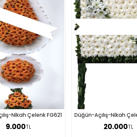
ılış-Nikah Çelenk FG621
Düğün-Açılış-Nikah Çe
Sipariş Ver
Sipariş Ver
9.000
20.000
TL
TL