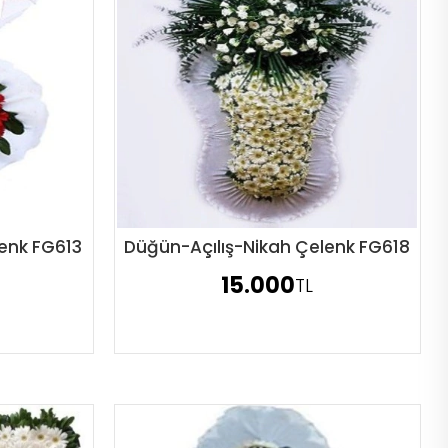
enk FG613
Düğün-Açılış-Nikah Çelenk FG618
Sipariş Ver
15.000
TL