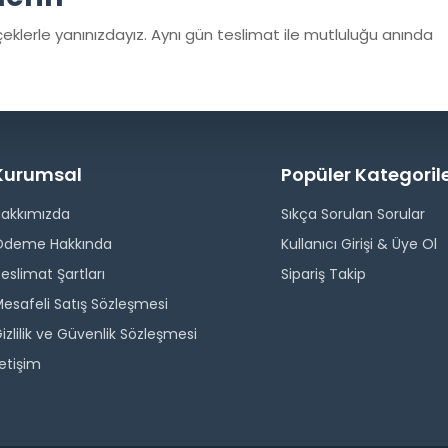
eklerle yanınızdayız. Aynı gün teslimat ile mutluluğu anında
Kurumsal
Popüler Kategoril
Hakkımızda
Sıkça Sorulan Sorular
Ödeme Hakkında
Kullanıcı Girişi & Üye Ol
eslimat Şartları
Sipariş Takip
esafeli Satış Sözleşmesi
izlilik ve Güvenlik Sözleşmesi
letişim