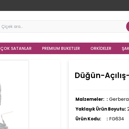
 ÇOK SATANLAR
PREMIUM BUKETLER
ORKIDELER
ŞAK
Düğün-Açılış
Gerbera Ç
Malzemeler:
Yaklaşık Ürün Boyutu:
FG634
Ürün Kodu: