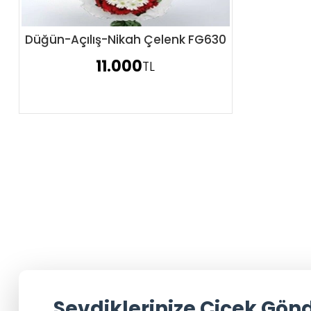
Düğün-Açılış-Nikah Çelenk FG630
Sipariş Ver
11.000
TL
Sevdiklerinize Çiçek Gön