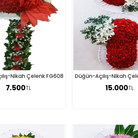
lış-Nikah Çelenk FG608
Düğün-Açılış-Nikah Çe
Sipariş Ver
Sipariş Ver
7.500
15.000
TL
TL