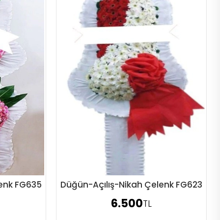
lenk FG635
Düğün-Açılış-Nikah Çelenk FG623
Sipariş Ver
6.500
TL