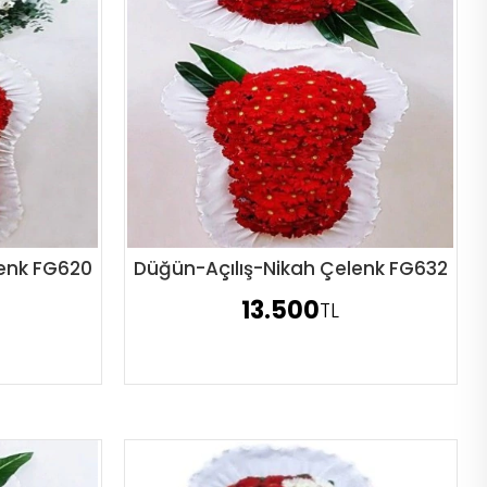
lenk FG620
Düğün-Açılış-Nikah Çelenk FG632
Sipariş Ver
13.500
TL