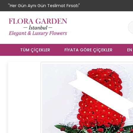
''Her Gün Aynı Gün Teslimat Fırsatı"
TÜM ÇIÇEKLER
FIYATA GÖRE ÇIÇEKLER
EN