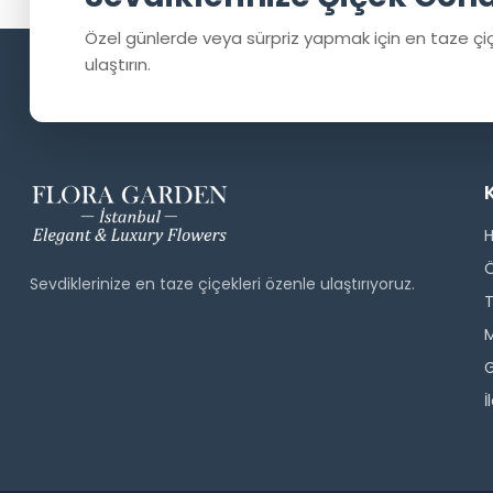
Özel günlerde veya sürpriz yapmak için en taze çiç
ulaştırın.
Sevdiklerinize en taze çiçekleri özenle ulaştırıyoruz.
T
M
G
İ