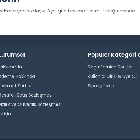
eklerle yanınızdayız. Aynı gün teslimat ile mutluluğu anında
Kurumsal
Popüler Kategoril
Hakkımızda
Sıkça Sorulan Sorular
Ödeme Hakkında
Kullanıcı Girişi & Üye Ol
eslimat Şartları
Sipariş Takip
esafeli Satış Sözleşmesi
izlilik ve Güvenlik Sözleşmesi
letişim