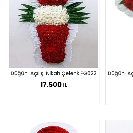
Düğün-Açılış-Nikah Çelenk FG622
Düğün-Açı
Sipariş Ver
17.500
TL