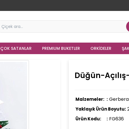
 ÇOK SATANLAR
PREMIUM BUKETLER
ORKIDELER
ŞAK
Düğün-Açılış
Gerbera Ç
Malzemeler:
Yaklaşık Ürün Boyutu:
FG636
Ürün Kodu: