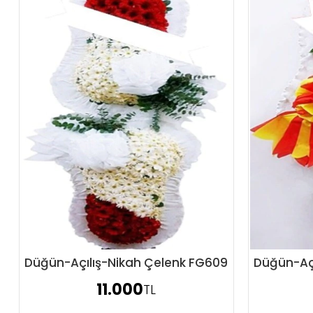
Düğün-Açılış-Nikah Çelenk FG609
Düğün-Açı
Sipariş Ver
11.000
TL