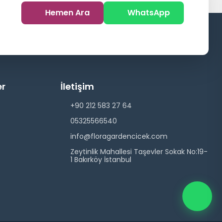
Hemen Ara
WhatsApp
er
İletişim
+90 212 583 27 64
05325566540
info@floragardencicek.com
Zeytinlik Mahallesi Taşevler Sokak No:19-
1 Bakırköy İstanbul