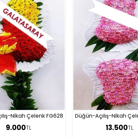
lış-Nikah Çelenk FG628
Düğün-Açılış-Nikah Çe
Sipariş Ver
Sipariş Ver
9.000
13.500
TL
TL