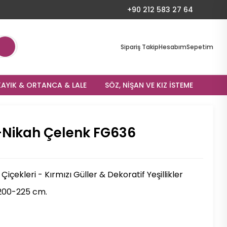
+90 212 583 27 64
Sipariş Takip
Hesabım
Sepetim
AYIK & ORTANCA & LALE
SÖZ, NIŞAN VE KIZ İSTEME
-Nikah Çelenk FG636
içekleri - Kırmızı Güller & Dekoratif Yeşillikler
200-225 cm.