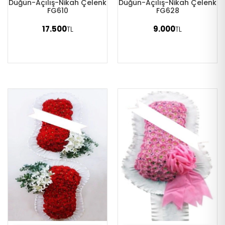
Düğün-Açılış-Nikah Çelenk
Düğün-Açılış-Nikah Çelenk
FG610
FG628
17.500
9.000
TL
TL