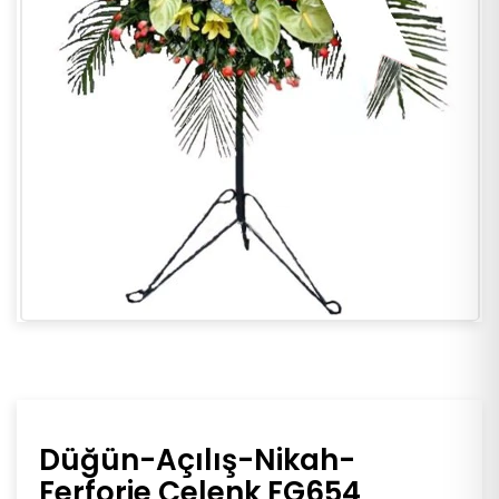
Düğün-Açılış-Nikah-
Ferforje Çelenk FG654