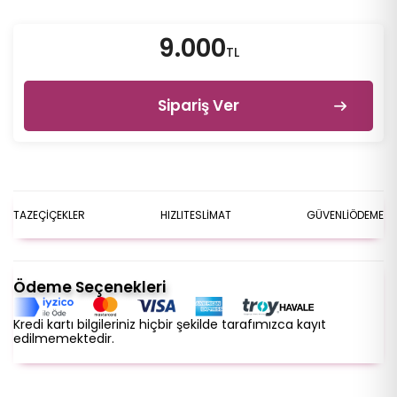
9.000
TL
Sipariş Ver
TAZE
ÇİÇEKLER
HIZLI
TESLİMAT
GÜVENLİ
ÖDEME
Ödeme Seçenekleri
Kredi kartı bilgileriniz hiçbir şekilde tarafımızca kayıt
edilmemektedir.