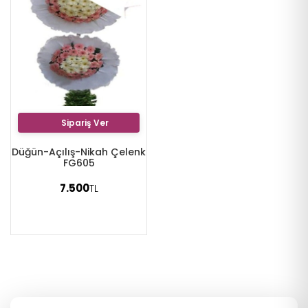
Sipariş Ver
Düğün-Açılış-Nikah Çelenk
FG605
7.500
TL