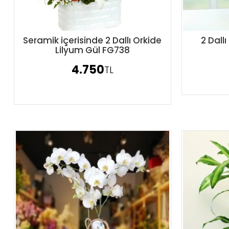
Seramik içerisinde 2 Dallı Orkide
2 Dall
Sipariş Ver
Lilyum Gül FG738
4.750
TL