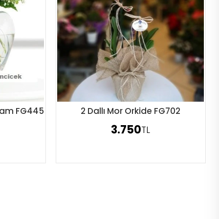
 Cam FG445
2 Dallı Mor Orkide FG702
Sipariş Ver
3.750
TL