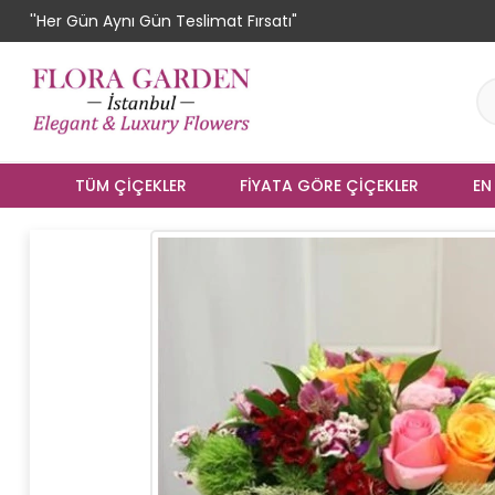
''Her Gün Aynı Gün Teslimat Fırsatı"
TÜM ÇIÇEKLER
FIYATA GÖRE ÇIÇEKLER
EN