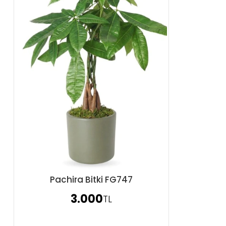
Pachira Bitki FG747
Sipariş Ver
3.000
TL