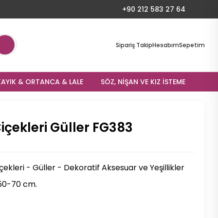
+90 212 583 27 64
Sipariş Takip
Hesabım
Sepetim
AYIK & ORTANCA & LALE
SÖZ, NIŞAN VE KIZ İSTEME
içekleri Güller FG383
ekleri - Güller - Dekoratif Aksesuar ve Yeşillikler
50-70 cm.