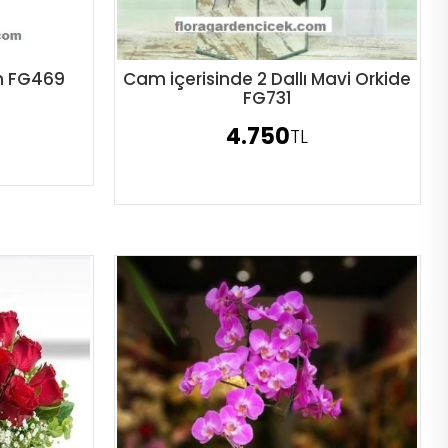
um FG469
Cam içerisinde 2 Dallı Mavi Orkide
Sipariş Ver
FG731
4.750
TL