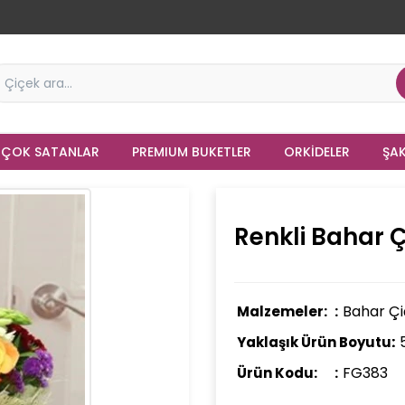
 ÇOK SATANLAR
PREMIUM BUKETLER
ORKIDELER
ŞAK
Renkli Bahar Ç
Bahar Çiç
Malzemeler:
Yaklaşık Ürün Boyutu:
FG383
Ürün Kodu: