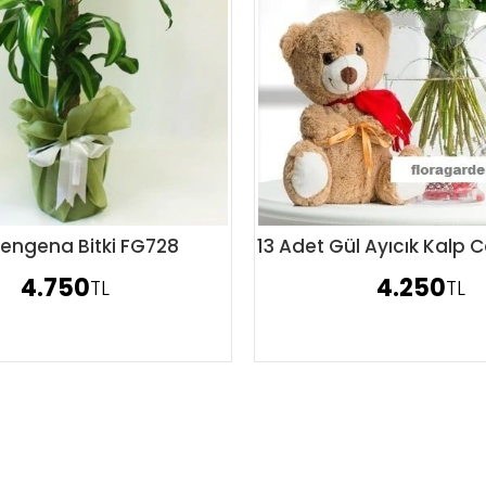
engena Bitki FG728
13 Adet Gül Ayıcık Kalp
Sipariş Ver
Sipariş Ver
4.750
4.250
TL
TL