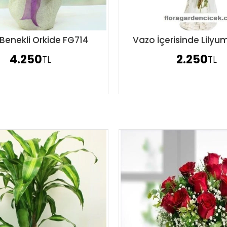
ı Benekli Orkide FG714
Vazo İçerisinde Lily
Sipariş Ver
Sipariş Ver
4.250
2.250
TL
TL