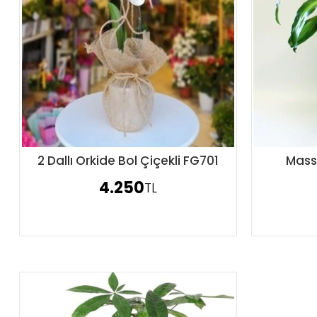
2 Dallı Orkide Bol Çiçekli FG701
Mass
Sipariş Ver
4.250
TL